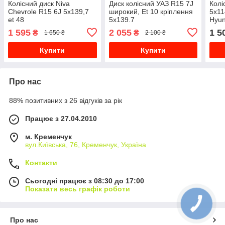
Колісний диск Niva
Диск колісний УАЗ R15 7J
Колі
Chevrole R15 6J 5x139,7
широкий, Et 10 кріплення
5x11
et 48
5x139.7
Hyun
1 595
2 055
1 5
₴
₴
1 650 ₴
2 100 ₴
Купити
Купити
Про нас
88% позитивних з 26 відгуків за рік
Працює з 27.04.2010
м. Кременчук
вул.Київська, 76, Кременчук, Україна
Контакти
Сьогодні працює з 08:30 до 17:00
Показати весь графік роботи
Про нас