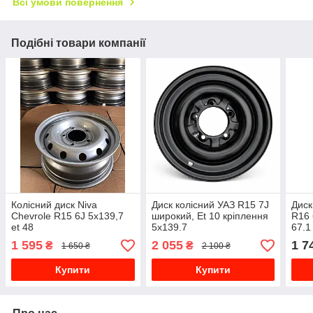
Всі умови повернення
Подібні товари компанії
Колісний диск Niva
Диск колісний УАЗ R15 7J
Диск
Chevrole R15 6J 5x139,7
широкий, Et 10 кріплення
R16 
et 48
5x139.7
67.1
1 595
2 055
1 7
₴
₴
1 650 ₴
2 100 ₴
Купити
Купити