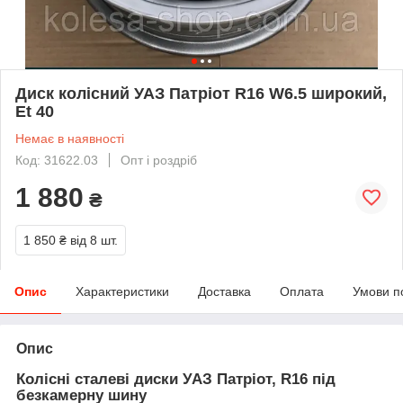
Диск колісний УАЗ Патріот R16 W6.5 широкий,
Et 40
Немає в наявності
Код: 31622.03
Опт і роздріб
1 880
₴
1 850 ₴
від 8 шт.
Опис
Характеристики
Доставка
Оплата
Умови п
Опис
Колісні сталеві диски УАЗ Патріот, R16 під
безкамерну шину