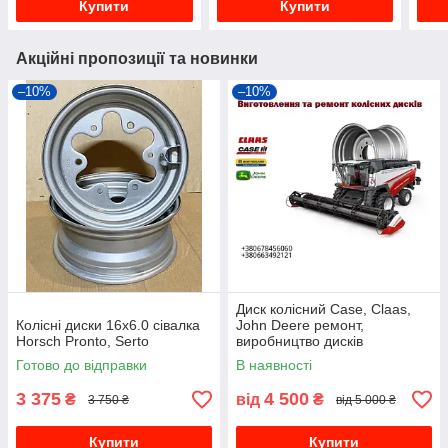
Купити
Купити
Акційні пропозиції та новинки
–10%
–10%
Диск колісний Case, Claas,
Колісні диски 16x6.0 сівалка
John Deere ремонт,
Horsch Pronto, Serto
виробництво дисків
Готово до відправки
В наявності
3 375
4 500
₴
від
₴
3 750 ₴
від 5 000 ₴
Купити
Купити