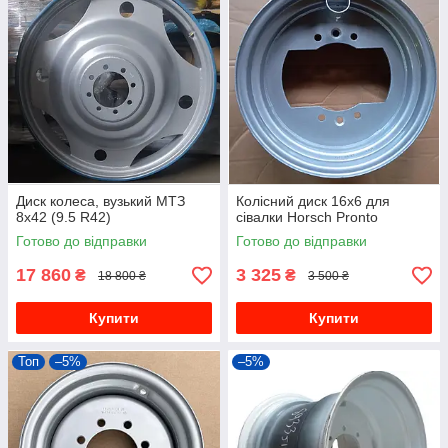
Диск колеса, вузький МТЗ
Колісний диск 16х6 для
8x42 (9.5 R42)
сівалки Horsch Pronto
Готово до відправки
Готово до відправки
17 860
3 325
₴
₴
18 800 ₴
3 500 ₴
Купити
Купити
Топ
–5%
–5%