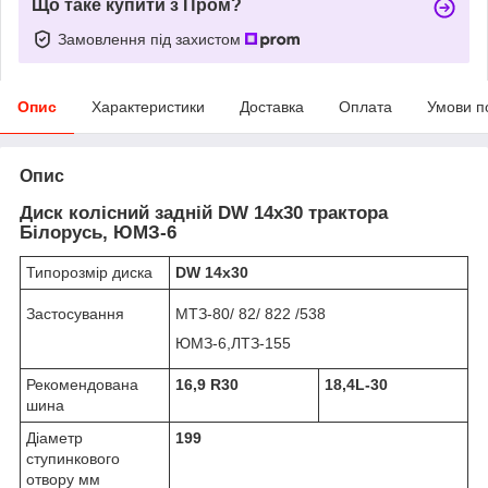
Що таке купити з Пром?
Замовлення під захистом
Опис
Характеристики
Доставка
Оплата
Умови п
Опис
Диск колісний задній DW 14x30 трактора
Білорусь, ЮМЗ-6
Типорозмір диска
DW 14x30
Застосування
МТЗ-80/ 82/ 822 /538
ЮМЗ-6,ЛТЗ-155
Рекомендована
16,9 R30
18,4L-30
шина
Діаметр
199
ступинкового
отвору мм