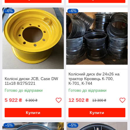
–6%
–6%
Колісний диск dw 24x26 на
Колісні диски JCB, Case DW
трактор Кіровець К-700,
11x18 8/275/221
К-701, К-744
Готово до відправки
Готово до відправки
5 922
12 502
₴
₴
6 300 ₴
13 300 ₴
Купити
Купити
–5%
–5%