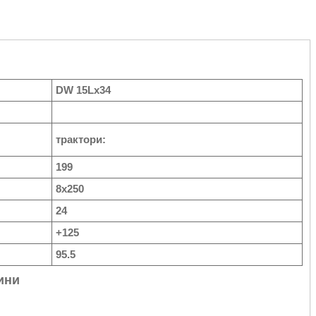
DW 15Lx34
трактори:
199
8x250
24
+125
95.5
ини